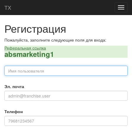
Главная
Регистрация
T
T
X
X
Toggl
Toggl
navig
navig
Регистрация
Пожалуйста, заполните следующие поля для входа:
Реферальная ссылка
absmarketing1
Эл. почта
Телефон